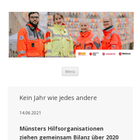
Bündnis der Hilfsorganisationen
Eine Initiative von ASB, DRK, Johannitern und Maltesern
für Münster
Zum Inhalt springen
Menü
Kein Jahr wie jedes andere
14.06.2021
Münsters Hilfsorganisationen
ziehen gemeinsam Bilanz über 2020