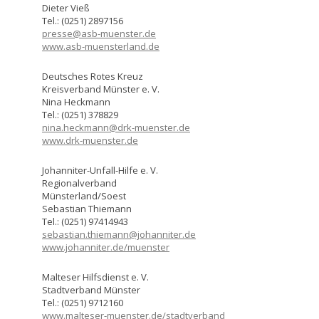
Dieter Vieß
Tel.: (0251) 2897156
presse@asb-muenster.de
www.asb-muensterland.de
Deutsches Rotes Kreuz
Kreisverband Münster e. V.
Nina Heckmann
Tel.: (0251) 378829
nina.heckmann@drk-muenster.de
www.drk-muenster.de
Johanniter-Unfall-Hilfe e. V.
Regionalverband
Münsterland/Soest
Sebastian Thiemann
Tel.: (0251) 97414943
sebastian.thiemann@johanniter.de
www.johanniter.de/muenster
Malteser Hilfsdienst e. V.
Stadtverband Münster
Tel.: (0251) 9712160
www.malteser-muenster.de/stadtverband